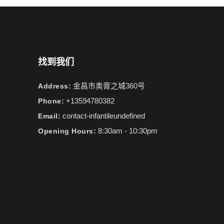
找到我们
金昌市奥膏之城360号
Address:
+13594780382
Phone:
contact-infantileundefined
Email:
8:30am - 10:30pm
Opening Hours: