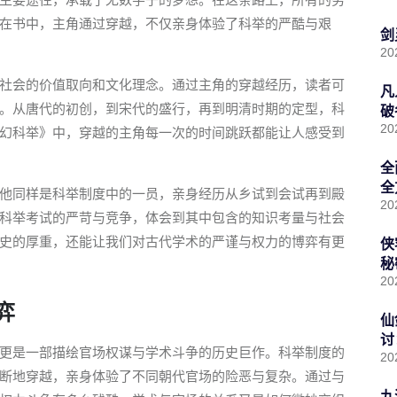
在书中，主角通过穿越，不仅亲身体验了科举的严酷与艰
剑
20
社会的价值取向和文化理念。通过主角的穿越经历，读者可
凡
。从唐代的初创，到宋代的盛行，再到明清时期的定型，科
破
20
幻科举》中，穿越的主角每一次的时间跳跃都能让人感受到
全
全
他同样是科举制度中的一员，亲身经历从乡试到会试再到殿
20
科举考试的严苛与竞争，体会到其中包含的知识考量与社会
史的厚重，还能让我们对古代学术的严谨与权力的博弈有更
侠
秘
20
弈
仙
讨
更是一部描绘官场权谋与学术斗争的历史巨作。科举制度的
20
断地穿越，亲身体验了不同朝代官场的险恶与复杂。通过与
九