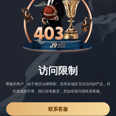
访问限制
尊敬的用户，由于相关法律限制，您所在地区无法访问J9产品，对
此造成的不便，我们深表歉意，您如有疑问请联系客服。
联系客服