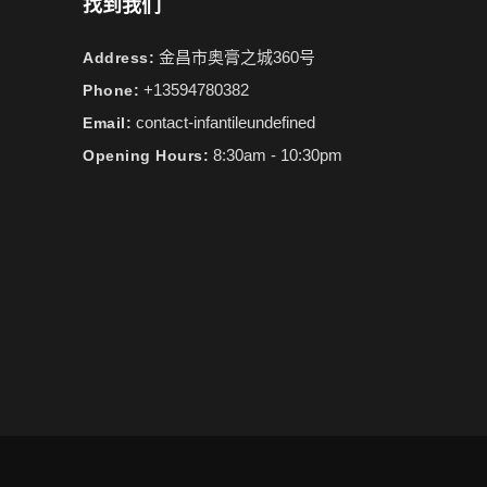
找到我们
金昌市奥膏之城360号
Address:
+13594780382
Phone:
contact-infantileundefined
Email:
8:30am - 10:30pm
Opening Hours: