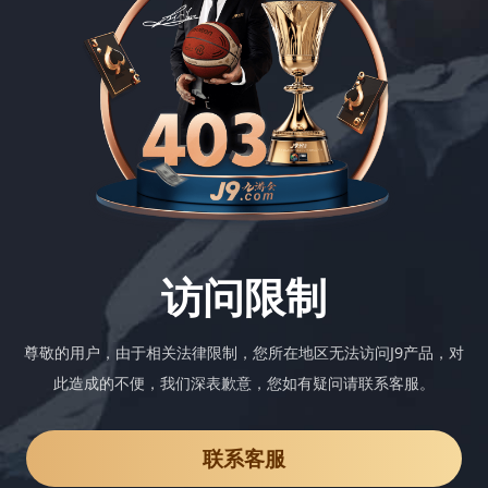
访问限制
尊敬的用户，由于相关法律限制，您所在地区无法访问J9产品，对
此造成的不便，我们深表歉意，您如有疑问请联系客服。
联系客服