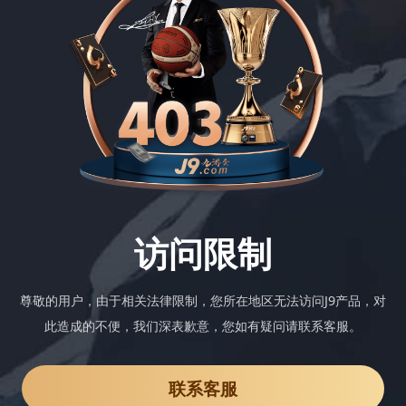
访问限制
尊敬的用户，由于相关法律限制，您所在地区无法访问J9产品，对
此造成的不便，我们深表歉意，您如有疑问请联系客服。
联系客服