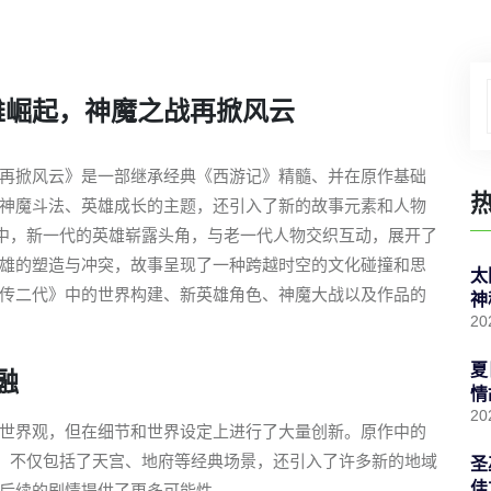
雄崛起，神魔之战再掀风云
再掀风云》是一部继承经典《西游记》精髓、并在原作基础
神魔斗法、英雄成长的主题，还引入了新的故事元素和人物
品中，新一代的英雄崭露头角，与老一代人物交织互动，展开了
雄的塑造与冲突，故事呈现了一种跨越时空的文化碰撞和思
太
传二代》中的世界构建、新英雄角色、神魔大战以及作品的
神
20
夏
融
情
20
世界观，但在细节和世界设定上进行了大量创新。原作中的
界，不仅包括了天宫、地府等经典场景，还引入了许多新的地域
圣
佳
后续的剧情提供了更多可能性。