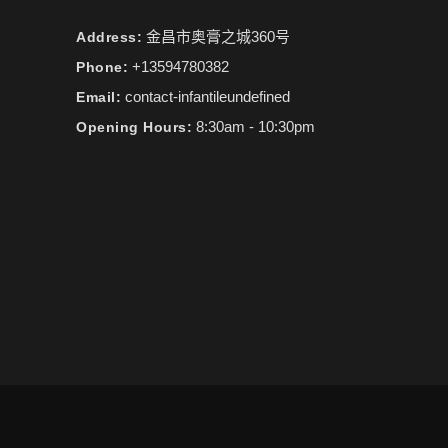
金昌市奥膏之城360号
Address:
+13594780382
Phone:
contact-infantileundefined
Email:
8:30am - 10:30pm
Opening Hours: