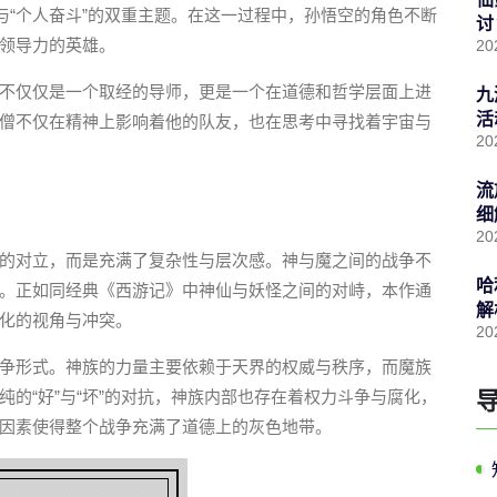
与“个人奋斗”的双重主题。在这一过程中，孙悟空的角色不断
讨
领导力的英雄。
20
不仅仅是一个取经的导师，更是一个在道德和哲学层面上进
九
活
僧不仅在精神上影响着他的队友，也在思考中寻找着宇宙与
20
流
细
20
的对立，而是充满了复杂性与层次感。神与魔之间的战争不
哈
。正如同经典《西游记》中神仙与妖怪之间的对峙，本作通
解
化的视角与冲突。
20
争形式。神族的力量主要依赖于天界的权威与秩序，而魔族
的“好”与“坏”的对抗，神族内部也存在着权力斗争与腐化，
因素使得整个战争充满了道德上的灰色地带。