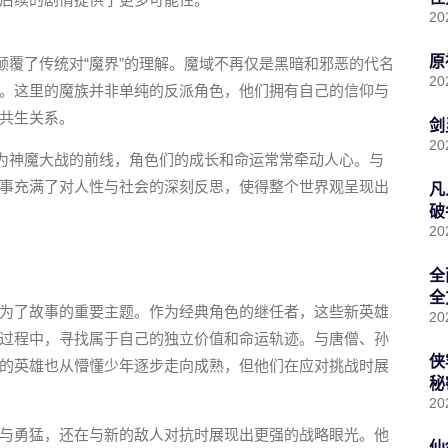
20
原
颠覆了传统对“魔界”的理解。魔域不再仅是黑暗和邪恶的代名
20
。这里的魔族并非单纯的反派角色，他们拥有自己的信仰与
共生关系。
剑
20
作为神魔大战的前线，角色们的成长和命运常常牵动人心。与
事充满了对人性与社会的深刻反思，使得整个世界观呈现出
凡
破
20
全
全
为了故事的重要主题。作为经典角色的继任者，这些新英雄
20
过程中，寻找属于自己的独立价值和命运轨迹。与唐僧、孙
侠
的英雄也从懵懂少年逐步走向成熟，但他们在应对挑战时展
秘
20
与勇猛，还在与新的敌人对抗时展现出更强的战略眼光。他
仙