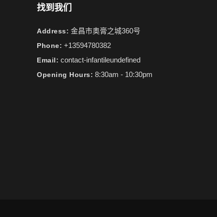
找到我们
金昌市奥膏之城360号
Address:
+13594780382
Phone:
contact-infantileundefined
Email:
8:30am - 10:30pm
Opening Hours: