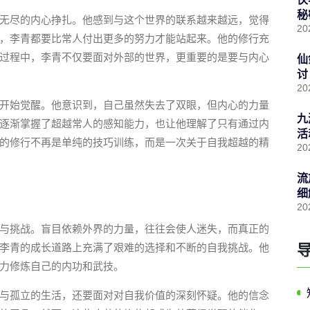
秘
无尽的内心挣扎。他感到与这个世界的联系越来越远，觉得
20
，李青都要比常人付出更多的努力才能站起来。他的修行充
过程中，李青不仅要面对外部的世界，更重要的是要与内心
仙
讨
20
开始觉醒。他意识到，自己虽然失去了双眼，但内心的力量
九
逐渐掌握了超越常人的感知能力，也让他理解了只有通过内
活
的修行不再是单纯的技巧训练，而是一次关于自我超越的精
20
流
细
20
与挑战。盲目依赖外界的力量，往往会使人迷失，而真正的
李青的成长道路上充满了艰难的选择和不断的自我挑战。他
力修炼自己的内功和武技。
与孤立的生活，还要面对对自我价值的深刻怀疑。他的信念