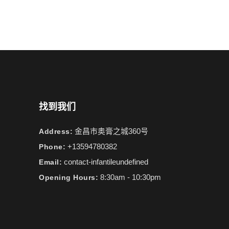
找到我们
金昌市奥膏之城360号
Address:
+13594780382
Phone:
contact-infantileundefined
Email:
8:30am - 10:30pm
Opening Hours: