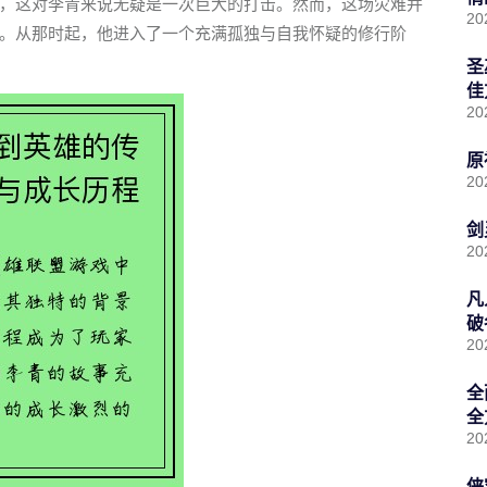
，这对李青来说无疑是一次巨大的打击。然而，这场灾难并
20
。从那时起，他进入了一个充满孤独与自我怀疑的修行阶
圣
佳
20
原
20
剑
20
凡
破
20
全
全
20
侠