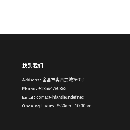
找到我们
金昌市奥膏之城360号
Address:
+13594780382
Phone:
contact-infantileundefined
Email:
8:30am - 10:30pm
Opening Hours: