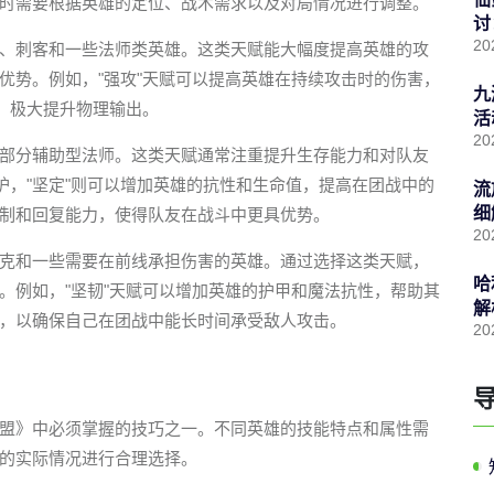
时需要根据英雄的定位、战术需求以及对局情况进行调整。
讨
20
、刺客和一些法师类英雄。这类天赋能大幅度提高英雄的攻
优势。例如，"强攻"天赋可以提高英雄在持续攻击时的伤害，
九
害，极大提升物理输出。
活
20
部分辅助型法师。这类天赋通常注重提升生存能力和对队友
护，"坚定"则可以增加英雄的抗性和生命值，提高在团战中的
流
细
制和回复能力，使得队友在战斗中更具优势。
20
克和一些需要在前线承担伤害的英雄。通过选择这类天赋，
哈
。例如，"坚韧"天赋可以增加英雄的护甲和魔法抗性，帮助其
解
，以确保自己在团战中能长时间承受敌人攻击。
20
盟》中必须掌握的技巧之一。不同英雄的技能特点和属性需
的实际情况进行合理选择。