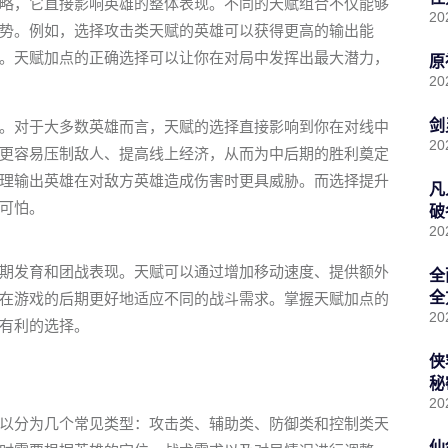
略，它直接影响英雄的整体表现。不同的天赋组合不仅能够
20
势。例如，选择攻击类天赋的英雄可以获得更高的输出能
。天赋加点的正确选择可以让你在对局中发挥出最大潜力，
原
20
剑
。对于大多数英雄而言，天赋的选择直接影响到你在对线中
20
更容易压制敌人、提高线上经济，从而为中后期的胜利奠定
理输出英雄在对敌方英雄造成伤害时更具威胁。而选择提升
凡
可怕。
破
20
期发育和团战表现。天赋可以通过增加移动速度、提供额外
全
全
在游戏的后期更好地适应不同的战斗需求。掌握天赋加点的
20
有利的选择。
侠
秘
20
以分为几个常见类型：攻击类、辅助类、防御类和控制类天
仙