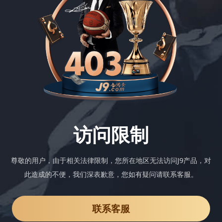
访问限制
尊敬的用户，由于相关法律限制，您所在地区无法访问J9产品，对
此造成的不便，我们深表歉意，您如有疑问请联系客服。
联系客服